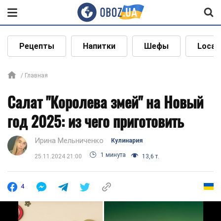
Рецепты
Напитки
Шефы
Local
Главная
Салат "Королева змей" на Новый
год 2025: из чего приготовить
Ирина Мельниченко
Кулинария
1 минута
25.11.2024 21:00
13,6 т.
4