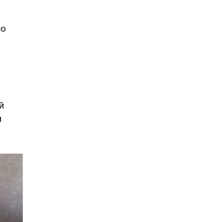
со
й
и