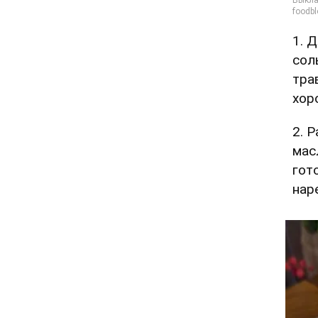
1. 
сол
тра
хор
2. 
мас
гот
нар