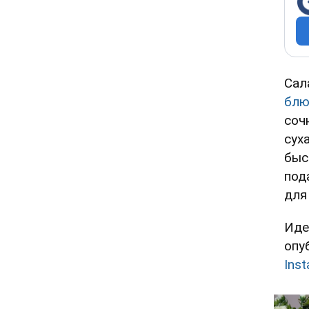
Сал
бл
соч
сух
быс
под
для
Иде
опу
Ins