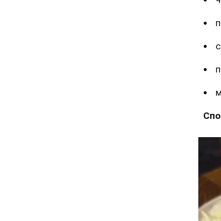
п
с
п
м
Спо