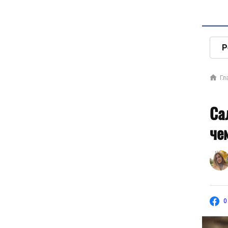
Р
Гл
Са
че
0