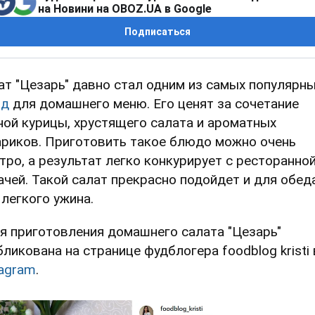
на Новини на OBOZ.UA в Google
Подписаться
ат "Цезарь" давно стал одним из самых популярн
юд
для домашнего меню. Его ценят за сочетание
ной курицы, хрустящего салата и ароматных
ариков. Приготовить такое блюдо можно очень
тро, а результат легко конкурирует с ресторанно
ачей. Такой салат прекрасно подойдет и для обеда
 легкого ужина.
я приготовления домашнего салата "Цезарь"
бликована на странице фудблогера foodblog kristi 
tagram
.