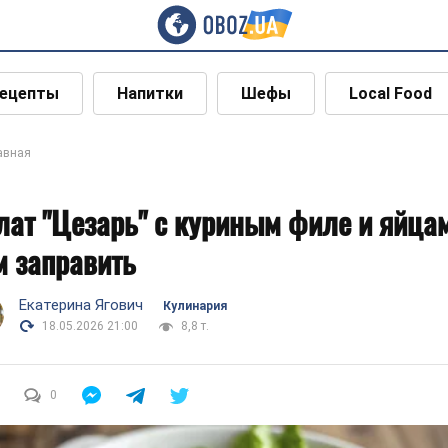
ецепты
Напитки
Шефы
Local Food
авная
лат "Цезарь" с куриным филе и яйца
м заправить
Екатерина Ягович
Кулинария
18.05.2026 21:00
8,8 т.
0