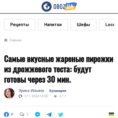
Рецепты
Напитки
Шефы
Local
Главная
Самые вкусные жареные пирожки
из дрожжевого теста: будут
готовы через 30 мин.
Эрика Ильина
Кулинария
3.11.2024 18:00
3,7 т.
0
0