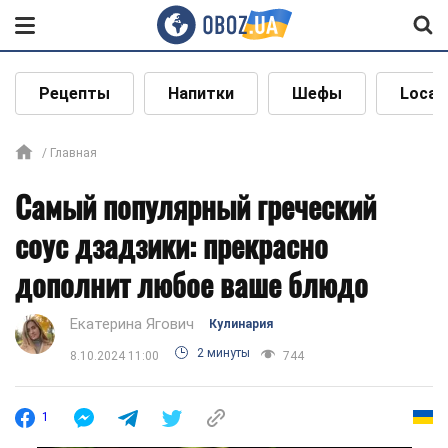
Рецепты
Напитки
Шефы
Local
Главная
Самый популярный греческий
соус дзадзики: прекрасно
дополнит любое ваше блюдо
Екатерина Ягович
Кулинария
2 минуты
8.10.2024 11:00
744
1