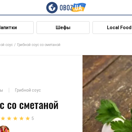
Напитки
Шефы
Local Food
ой соус
Грибной соус со сметаной
ды
Грибной соус
с со сметаной
5