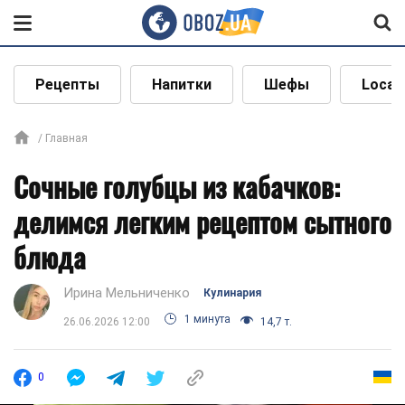
Рецепты
Напитки
Шефы
Local
Главная
Сочные голубцы из кабачков:
делимся легким рецептом сытного
блюда
Ирина Мельниченко
Кулинария
1 минута
26.06.2026 12:00
14,7 т.
0