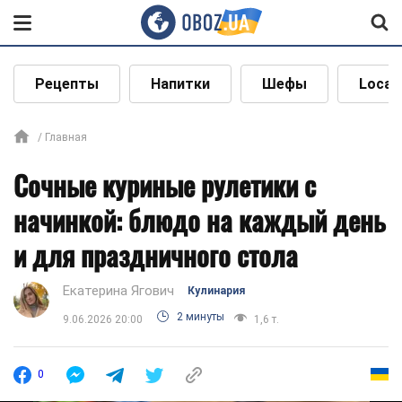
Рецепты
Напитки
Шефы
Local
Главная
Сочные куриные рулетики с
начинкой: блюдо на каждый день
и для праздничного стола
Екатерина Ягович
Кулинария
2 минуты
9.06.2026 20:00
1,6 т.
0