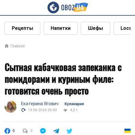
Рецепты
Напитки
Шефы
Local
Главная
Сытная кабачковая запеканка с
помидорами и куриным филе:
готовится очень просто
Екатерина Ягович
Кулинария
19.06.2026 20:00
4,2 т.
0
0