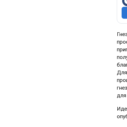
Гне
про
при
пол
бла
Для
про
гне
для
Иде
опу