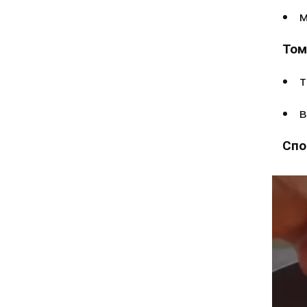
м
Том
т
в
Спо