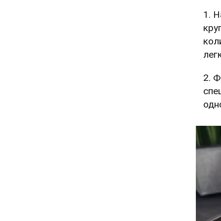
1. 
кру
кол
лег
2. 
спе
одн