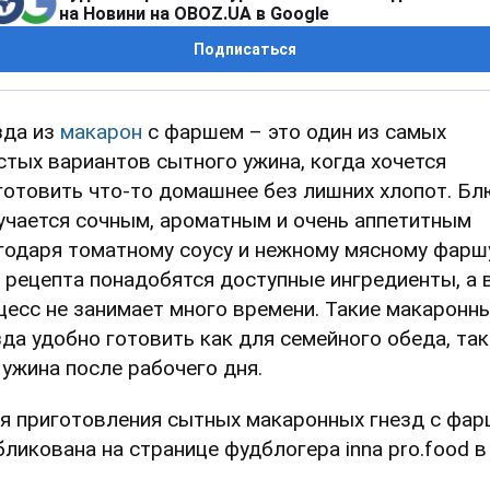
на Новини на OBOZ.UA в Google
Подписаться
зда из
макарон
с фаршем – это один из самых
стых вариантов сытного ужина, когда хочется
готовить что-то домашнее без лишних хлопот. Б
учается сочным, ароматным и очень аппетитным
годаря томатному соусу и нежному мясному фарш
 рецепта понадобятся доступные ингредиенты, а 
цесс не занимает много времени. Такие макаронн
зда удобно готовить как для семейного обеда, так
 ужина после рабочего дня.
я приготовления сытных макаронных гнезд с фа
бликована на странице фудблогера inna pro.food в