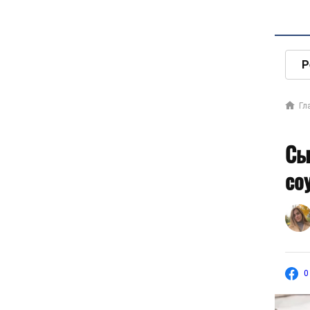
Р
Гл
Сы
со
0