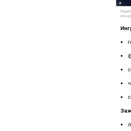
Инг
г
ф
с
ч
с
Заж
л