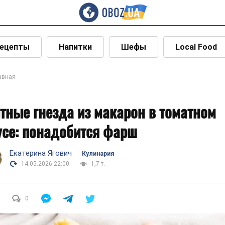
ецепты
Напитки
Шефы
Local Food
авная
тные гнезда из макарон в томатном
усе: понадобится фарш
Екатерина Ягович
Кулинария
14.05.2026 22:00
1,7 т.
0