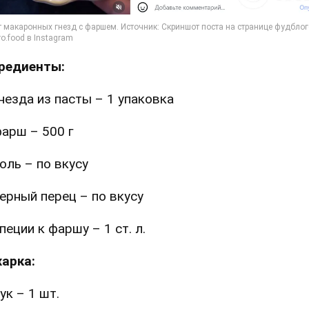
редиенты:
незда из пасты – 1 упаковка
арш – 500 г
оль – по вкусу
ерный перец – по вкусу
пеции к фаршу – 1 ст. л.
арка:
ук – 1 шт.