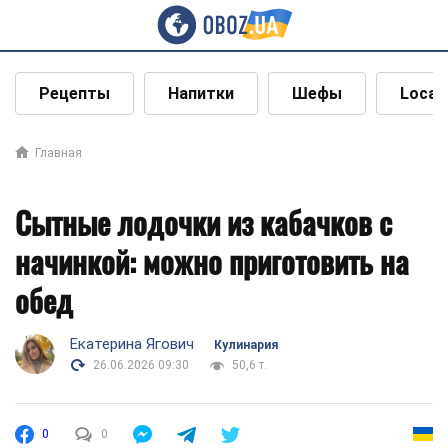
Рецепты
Напитки
Шефы
Local
Главная
Сытные лодочки из кабачков с
начинкой: можно приготовить на
обед
Екатерина Ягович
Кулинария
26.06.2026 09:30
50,6 т.
0
0