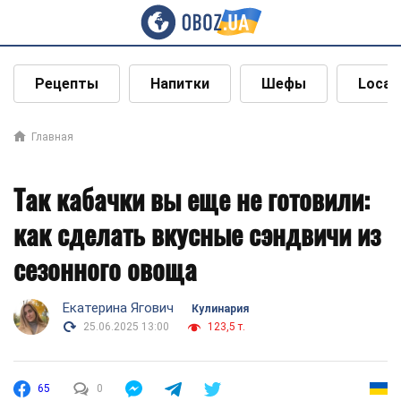
Рецепты
Напитки
Шефы
Local
Главная
Так кабачки вы еще не готовили:
как сделать вкусные сэндвичи из
сезонного овоща
Екатерина Ягович
Кулинария
25.06.2025 13:00
123,5 т.
65
0