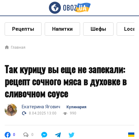
Рецепты
Напитки
Шефы
Local
Главная
Так курицу вы еще не запекали:
рецепт сочного мяса в духовке в
сливочном соусе
Екатерина Ягович
Кулинария
8.04.2025 13:00
990
0
0