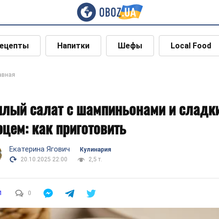
ецепты
Напитки
Шефы
Local Food
авная
плый салат с шампиньонами и сладк
рцем: как приготовить
Екатерина Ягович
Кулинария
20.10.2025 22:00
2,5 т.
1
0