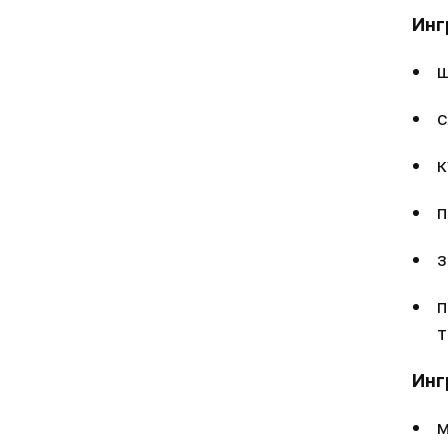
Инг
ш
с
к
п
з
п
т
Инг
м