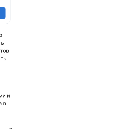
о
ть
ктов
ать
ми и
a n