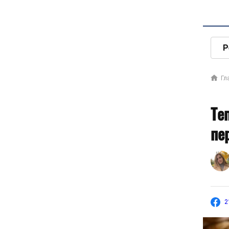
Р
Гл
Те
пе
2