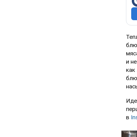
Теп
блю
мяс
и н
как
блю
нас
Иде
пер
в
In