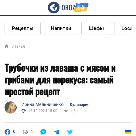
Рецепты
Напитки
Шефы
Local
Главная
Трубочки из лаваша с мясом и
грибами для перекуса: самый
простой рецепт
Ирина Мельниченко
Кулинария
16.10.2024 15:00
4,3 т.
8
0