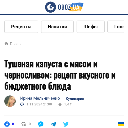
Рецепты
Напитки
Шефы
Local
Главная
Тушеная капуста с мясом и
черносливом: рецепт вкусного и
бюджетного блюда
Ирина Мельниченко
Кулинария
1.11.2024 21:00
1,4 т.
0
0