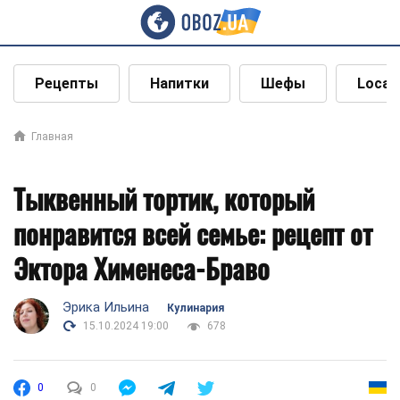
Рецепты
Напитки
Шефы
Local
Главная
Тыквенный тортик, который
понравится всей семье: рецепт от
Эктора Хименеса-Браво
Эрика Ильина
Кулинария
15.10.2024 19:00
678
0
0