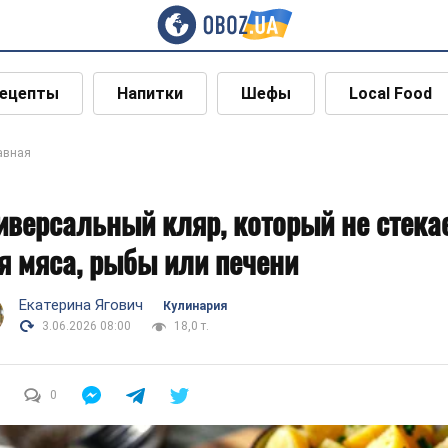
ецепты
Напитки
Шефы
Local Food
авная
иверсальный кляр, который не стекае
я мяса, рыбы или печени
Екатерина Ягович
Кулинария
3.06.2026 08:00
18,0 т.
0