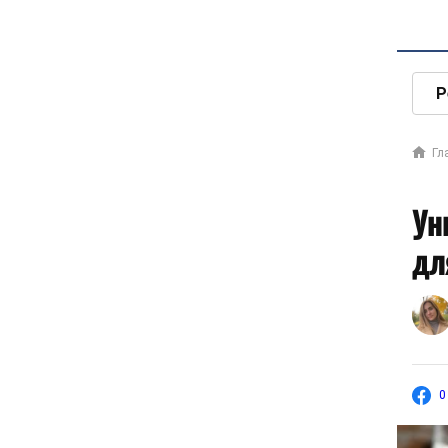
Р
Гл
Ун
дл
0