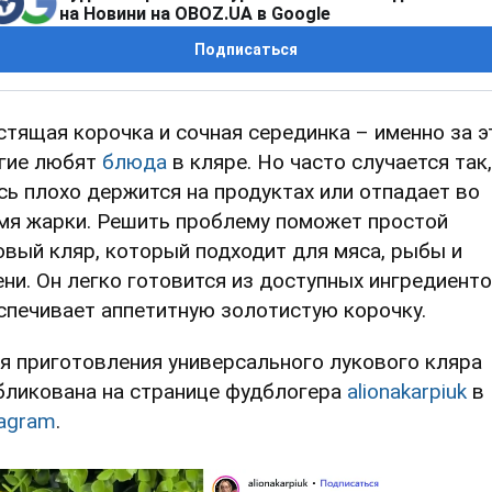
на Новини на OBOZ.UA в Google
Подписаться
стящая корочка и сочная серединка – именно за э
гие любят
блюда
в кляре. Но часто случается так,
сь плохо держится на продуктах или отпадает во
мя жарки. Решить проблему поможет простой
овый кляр, который подходит для мяса, рыбы и
ени. Он легко готовится из доступных ингредиенто
спечивает аппетитную золотистую корочку.
я приготовления универсального лукового кляра
бликована на странице фудблогера
alionakarpiuk
в
tagram
.