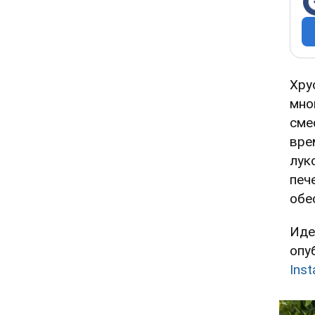
Хру
мно
сме
вре
лук
печ
обе
Иде
опу
Ins