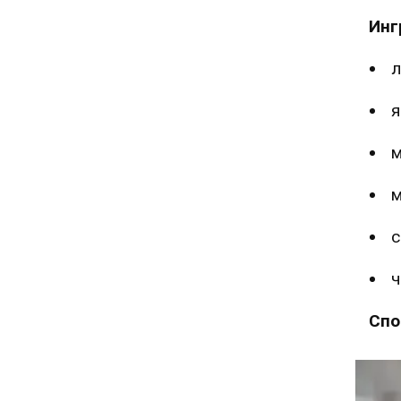
Инг
л
я
м
м
с
ч
Спо