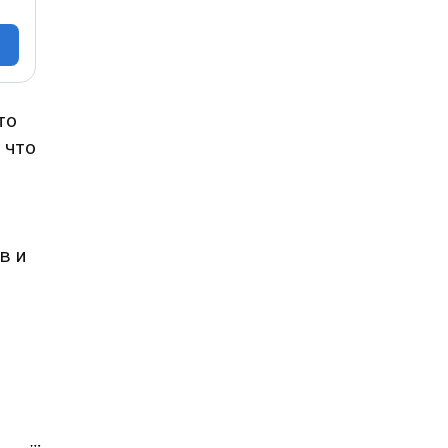
то
 что
в и