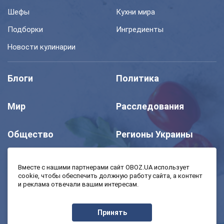
Шефы
Кухни мира
Подборки
Ингредиенты
Новости кулинарии
Блоги
Политика
Мир
Расследования
Общество
Регионы Украины
Шоу
Спорт
Вместе с нашими партнерами сайт OBOZ.UA использует
cookie, чтобы обеспечить должную работу сайта, а контент
и реклама отвечали вашим интересам.
Моя школа
Авто
Принять
MedOboz
Экономика