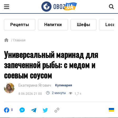
Рецепты
Напитки
Шефы
Local
Главная
Универсальный маринад для
запеченной рыбы: с медом и
соевым соусом
Екатерина Ягович
Кулинария
2 минуты
8.06.2026 21:00
1,7 т.
0