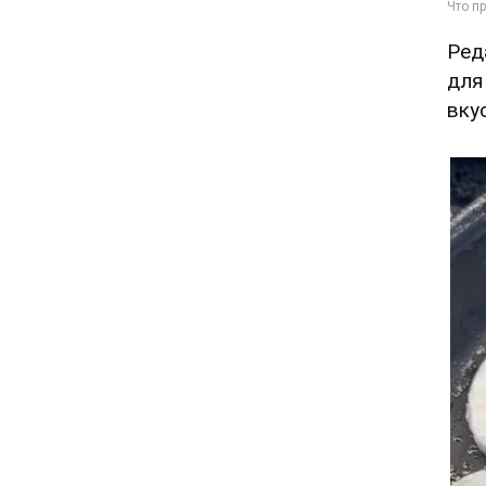
Ред
для
вку