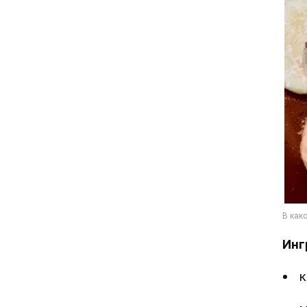
Инг
к