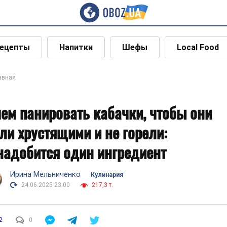
ецепты
Напитки
Шефы
Local Food
авная
чем панировать кабачки, чтобы они
ли хрустящими и не горели:
надобится один ингредиент
Ирина Мельниченко
Кулинария
24.06.2025 23:00
217,3 т.
2
0