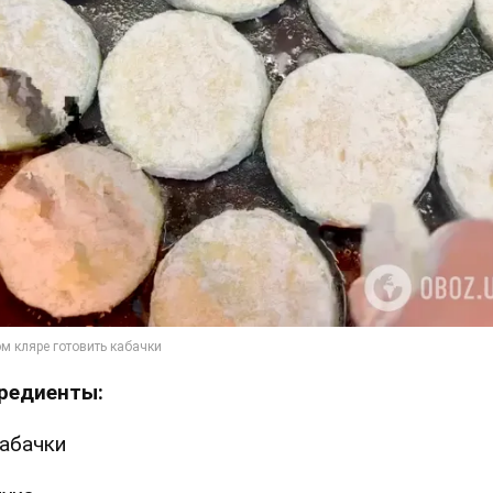
редиенты:
абачки