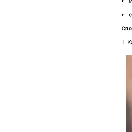
м
с
Спо
1. 