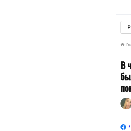
Р
Гл
В 
бы
по
6