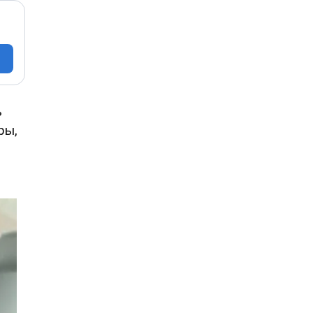
ь
ры,