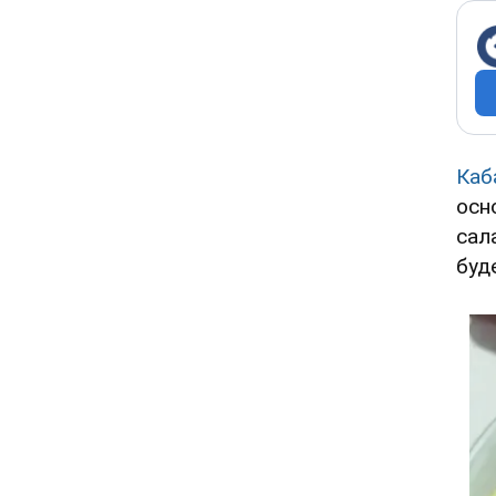
Каб
осн
сал
буд