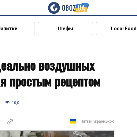
Напитки
Шефы
Local Food
деально воздушных
я простым рецептом
10,0 т.
Читати українською