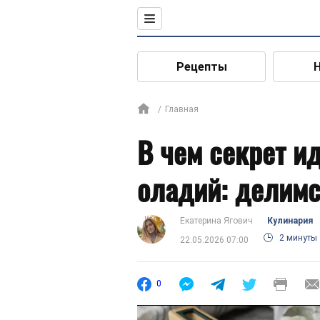
Рецепты
Главная
В чем секрет и
оладий: делимс
Екатерина Ягович
Кулинария
2 минуты
22.05.2026 07:00
0