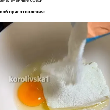
змельченные орехи
соб приготовления: