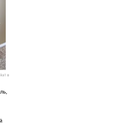
ль,
й