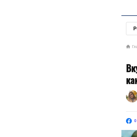
Р
Гл
Вк
ка
0