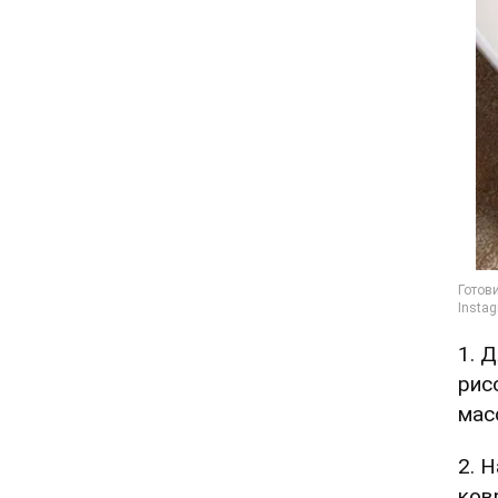
1. 
рис
мас
2. 
ков