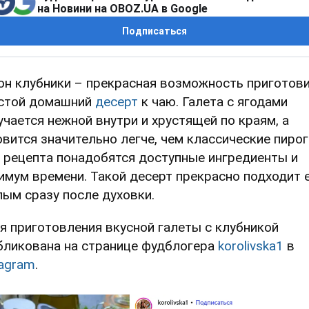
на Новини на OBOZ.UA в Google
Подписаться
он клубники – прекрасная возможность приготов
стой домашний
десерт
к чаю. Галета с ягодами
учается нежной внутри и хрустящей по краям, а
овится значительно легче, чем классические пирог
 рецепта понадобятся доступные ингредиенты и
имум времени. Такой десерт прекрасно подходит 
лым сразу после духовки.
я приготовления вкусной галеты с клубникой
бликована на странице фудблогера
korolivska1
в
tagram
.