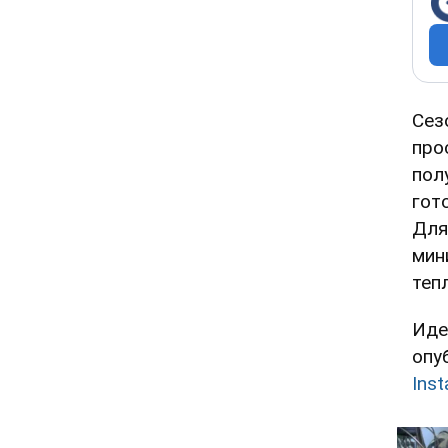
Сез
про
пол
гот
Для
мин
теп
Иде
опу
Ins