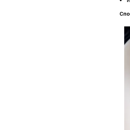
и
Спо