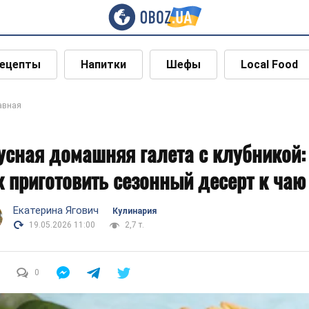
ецепты
Напитки
Шефы
Local Food
авная
усная домашняя галета с клубникой:
к приготовить сезонный десерт к чаю
Екатерина Ягович
Кулинария
19.05.2026 11:00
2,7 т.
0