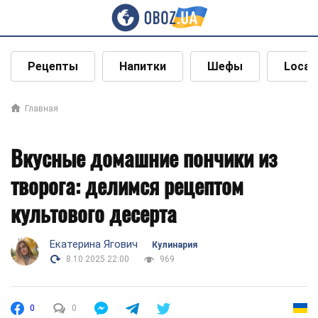
Рецепты
Напитки
Шефы
Local
Главная
Вкусные домашние пончики из
творога: делимся рецептом
культового десерта
Екатерина Ягович
Кулинария
8.10.2025 22:00
969
0
0