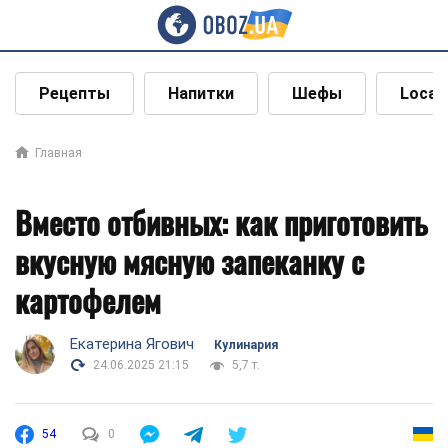
Рецепты
Напитки
Шефы
Local
Главная
Вместо отбивных: как приготовить
вкусную мясную запеканку с
картофелем
Екатерина Ягович
Кулинария
24.06.2025 21:15
5,7 т.
54
0