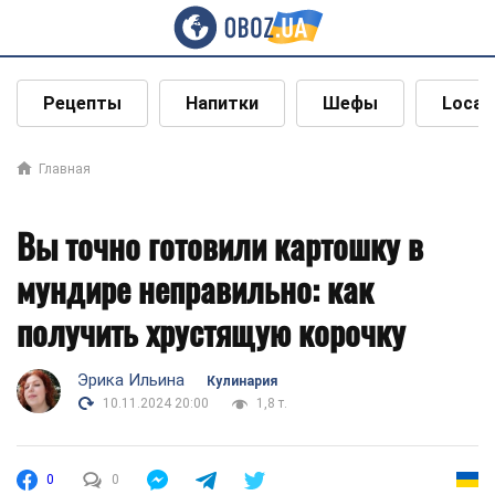
Рецепты
Напитки
Шефы
Local
Главная
Вы точно готовили картошку в
мундире неправильно: как
получить хрустящую корочку
Эрика Ильина
Кулинария
10.11.2024 20:00
1,8 т.
0
0