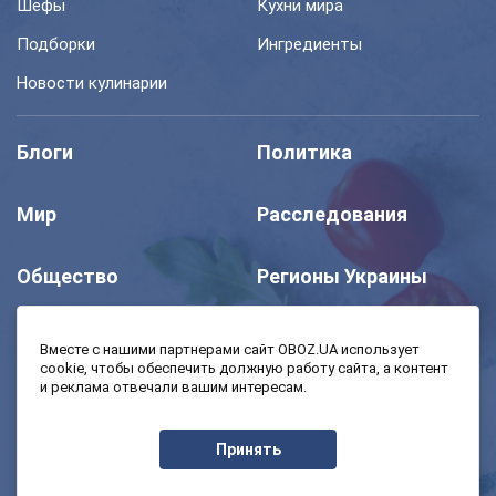
Шефы
Кухни мира
Подборки
Ингредиенты
Новости кулинарии
Блоги
Политика
Мир
Расследования
Общество
Регионы Украины
Шоу
Спорт
Вместе с нашими партнерами сайт OBOZ.UA использует
cookie, чтобы обеспечить должную работу сайта, а контент
и реклама отвечали вашим интересам.
Моя школа
Авто
Принять
MedOboz
Экономика