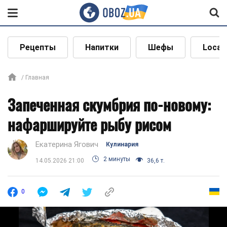
Рецепты
Напитки
Шефы
Local
Главная
Запеченная скумбрия по-новому:
нафаршируйте рыбу рисом
Екатерина Ягович
Кулинария
2 минуты
14.05.2026 21:00
36,6 т.
0