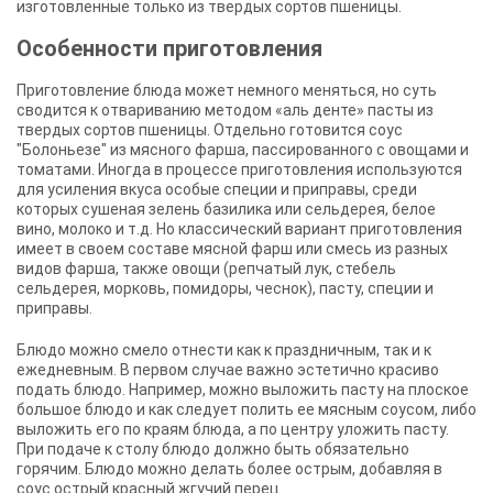
изготовленные только из твердых сортов пшеницы.
Особенности приготовления
Приготовление блюда может немного меняться, но суть
сводится к отвариванию методом «аль денте» пасты из
твердых сортов пшеницы. Отдельно готовится соус
"Болоньезе" из мясного фарша, пассированного с овощами и
томатами. Иногда в процессе приготовления используются
для усиления вкуса особые специи и приправы, среди
которых сушеная зелень базилика или сельдерея, белое
вино, молоко и т.д. Но классический вариант приготовления
имеет в своем составе мясной фарш или смесь из разных
видов фарша, также овощи (репчатый лук, стебель
сельдерея, морковь, помидоры, чеснок), пасту, специи и
приправы.
Блюдо можно смело отнести как к праздничным, так и к
ежедневным. В первом случае важно эстетично красиво
подать блюдо. Например, можно выложить пасту на плоское
большое блюдо и как следует полить ее мясным соусом, либо
выложить его по краям блюда, а по центру уложить пасту.
При подаче к столу блюдо должно быть обязательно
горячим. Блюдо можно делать более острым, добавляя в
соус острый красный жгучий перец.