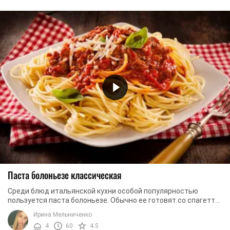
Паста болоньезе классическая
Среди блюд итальянской кухни особой популярностью
пользуется паста болоньезе. Обычно ее готовят со спагетти,
добавляя неотъемлемый элемент – особый ...
Ирина Мельниченко
4
60
4.5