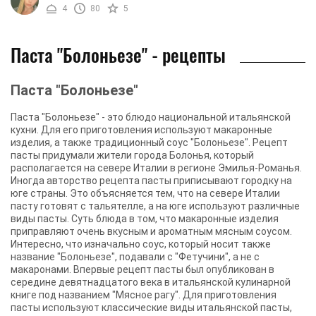
4
80
5
Паста "Болоньезе" - рецепты
Паста "Болоньезе"
Паста "Болоньезе" - это блюдо национальной итальянской
кухни. Для его приготовления используют макаронные
изделия, а также традиционный соус "Болоньезе". Рецепт
пасты придумали жители города Болонья, который
располагается на севере Италии в регионе Эмилья-Романья.
Иногда авторство рецепта пасты приписывают городку на
юге страны. Это объясняется тем, что на севере Италии
пасту готовят с тальятелле, а на юге используют различные
виды пасты. Суть блюда в том, что макаронные изделия
приправляют очень вкусным и ароматным мясным соусом.
Интересно, что изначально соус, который носит также
название "Болоньезе", подавали с "Фетучини", а не с
макаронами. Впервые рецепт пасты был опубликован в
середине девятнадцатого века в итальянской кулинарной
книге под названием "Мясное рагу". Для приготовления
пасты используют классические виды итальянской пасты,