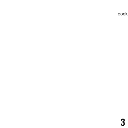
cook
3