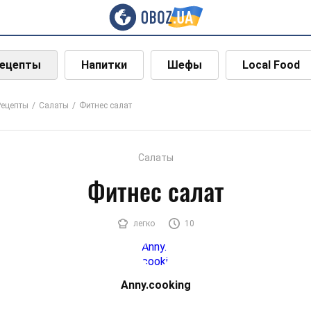
ецепты
Напитки
Шефы
Local Food
Рецепты
Салаты
Фитнес салат
Салаты
Фитнес салат
легко
10
Аnny.
cooki
ng
Аnny.cooking