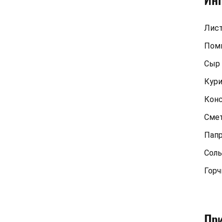
Лист
Поми
Сыр
Кури
Конс
Смет
Папр
Соль
Горч
Пр