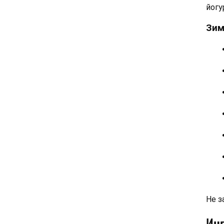
йогу
Зим
Не з
Ин