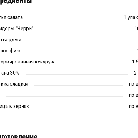
ья салата
1 упа
доры "Черри"
1
 твердый
ное филе
ервированная кукуруза
1 
ана 30%
2 
ика сладкая
по 
по 
ица в зернах
по 
иготовление