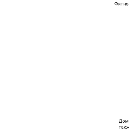
Фитне
Дома
такж