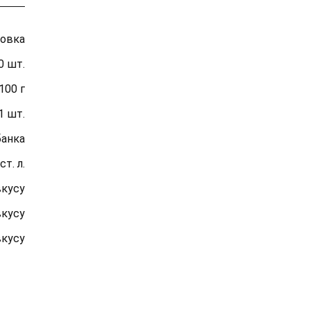
ковка
0 шт.
100 г
1 шт.
банка
ст. л.
вкусу
вкусу
вкусу