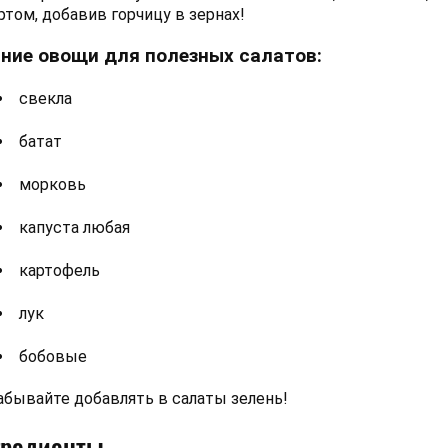
ртом, добавив горчицу в зернах!
ние овощи для полезных салатов:
свекла
батат
морковь
капуста любая
картофель
лук
бобовые
абывайте добавлять в салаты зелень!
гредиенты