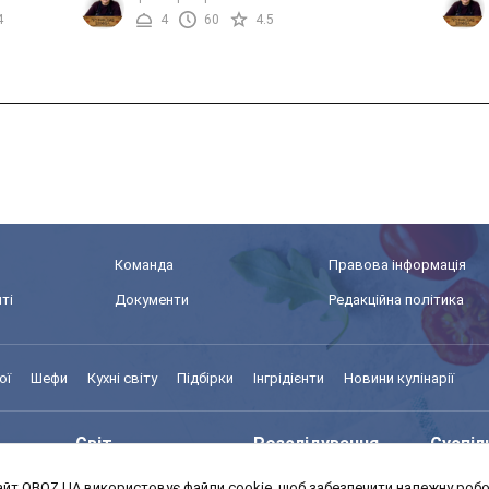
..
сподобається. Ми пропонуємо вам ...
Давайт
4
4
60
4.5
Команда
Правова інформація
ті
Документи
Редакційна політика
ої
Шефи
Кухні світу
Підбірки
Інгрідієнти
Новини кулінарії
Світ
Розслідування
Суспіл
йт OBOZ.UA використовує файли cookie, щоб забезпечити належну робот