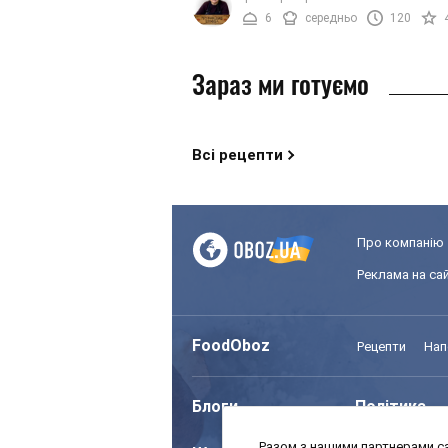
входить велика кількість інгредієнтів, .
6
середньо
120
Зараз ми готуємо
Всі рецепти
Про компанію
Реклама на сай
FoodOboz
Рецепти
Нап
Блоги
Політика
Разом з нашими партнерами са