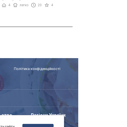
е це виправляти. ...
4
легко
20
4
Політика конфіденційності
ьство
Регіони України
у сайту,