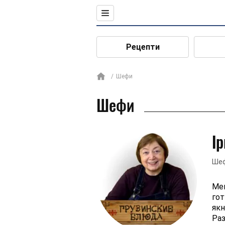
Рецепти
Шефи
Шефи
І
Шеф
Мен
гот
якн
Раз