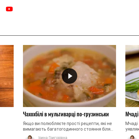
Чахохбілі в мультиварці по-грузинськи
Мчаді
Якщо ви полюбляєте прості рецепти, які не
Мчаді 
вимагають багатогодинного стояння біля
уявляю
и
плити, цей рецепт обов'язково вам
чому, 
Ірина Григорівна