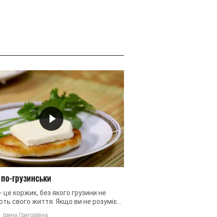
 по-грузинськи
- це коржик, без якого грузини не
ть свого життя. Якщо ви не розумієте
значить ви не куштували мчаді.
Ірина Григорівна