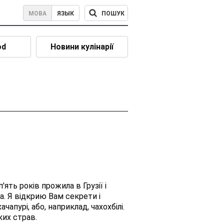
ПОШУК
МОВА
ЯЗЫК
od
Новини кулінарії
ять років прожила в Грузії і
а. Я відкрию Вам секрети і
апурі, або, наприклад, чахохбілі.
ких страв.