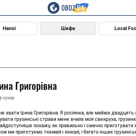
Напої
Шефи
Local Fo
рина Григорівна
-кухар
е звати Ірина Григорівна. Я росіянка, але майже двадцять п'
увати грузинські страви мене вчила моя свекруха, грузинк
айдоступніше покажу, як правильно і смачно приготувати хач
ом ми приготуємо ткемалі і хінкалі, і багато інших грузинсь