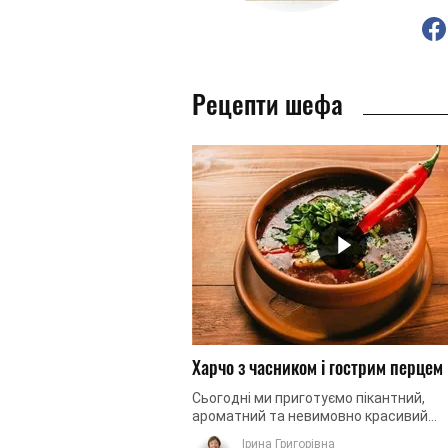
Рецепти шефа
Харчо з часником і гострим перцем
Сьогодні ми приготуємо пікантний,
ароматний та невимовно красивий
грузинський суп. До складу цієї страв
Ірина Григорівна