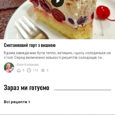
Сметанковий торт з вишнею
Вдома завжди має бути тепло, затишно, і щось солоденьке на
столі. Серед величезної кількості рецептів солодощів та
десертів пропонуємо віддати ...
Юлія Котюкова
8
110
5
Зараз ми готуємо
Всі рецепти