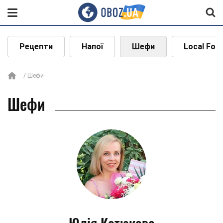
Рецепти
Напої
Шефи
Local Foo
Шефи
Шефи