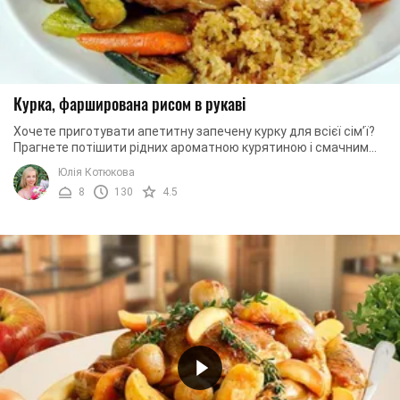
Курка, фарширована рисом в рукаві
Хочете приготувати апетитну запечену курку для всієї сім’ї?
Прагнете потішити рідних ароматною курятиною і смачним
гарніром? Тоді цей рецепт для вас, ...
Юлія Котюкова
8
130
4.5