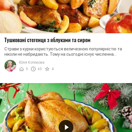
Тушковані стегенця з яблуками та сиром
Страви з курки користуються величезною популярністю та
ніколи не набридають. Тому на сьогодні існує численна
кількість різноманітних страв. ...
Юлія Котюкова
5
65
4