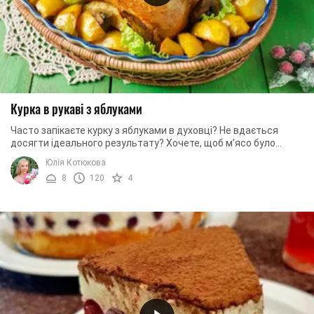
Курка в рукаві з яблуками
Часто запікаєте курку з яблуками в духовці? Не вдається
досягти ідеального результату? Хочете, щоб м’ясо було
ніжним та ароматним, а скоринка ...
Юлія Котюкова
8
120
4