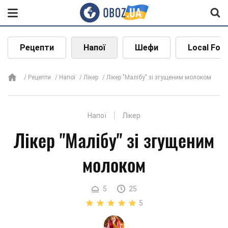
Рецепти
Напої
Шефи
Local Foo
Рецепти
Напої
Лікер
Лікер "Малібу" зі згущеним молоком
Напої
Лікер
Лікер "Малібу" зі згущеним
молоком
5
25
5