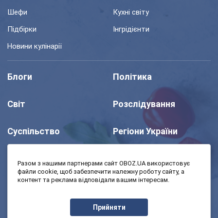
Шефи
Кухні світу
Підбірки
Інгрідієнти
Новини кулінарії
Блоги
Політика
Світ
Розслідування
Суспільство
Регіони України
Шоу
Спорт
Разом з нашими партнерами сайт OBOZ.UA використовує
файли cookie, щоб забезпечити належну роботу сайту, а
контент та реклама відповідали вашим інтересам.
Моя школа
Авто
Прийняти
MedOboz
Економіка