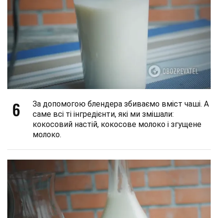
6
За допомогою блендера збиваємо вміст чаші. А
саме всі ті інгредієнти, які ми змішали:
кокосовий настій, кокосове молоко і згущене
молоко.