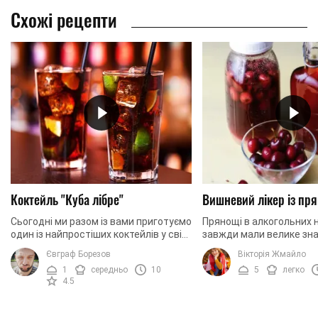
Схожі рецепти
Коктейль "Куба лібре"
Вишневий лікер із пр
Сьогодні ми разом із вами приготуємо
Прянощі в алкогольних 
один із найпростіших коктейлів у світі
завжди мали велике зн
"Куба лібре". Цей коктейль знають у
саме ці інгредієнти до
Євграф Борезов
Вікторія Жмайло
будь-якій точці світу та обожнюють
напої, робили їх більш 
1
середньо
10
5
легко
за ...
ароматними, ...
4.5