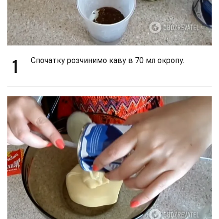
1
Спочатку розчинимо каву в 70 мл окропу.