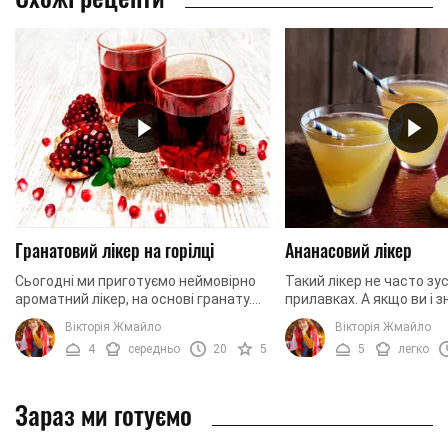
Гранатовий лікер на горілці
Ананасовий лікер
Сьогодні ми приготуємо неймовірно
Такий лікер не часто зу
ароматний лікер, на основі гранату.
прилавках. А якщо ви і 
Напій виходить не лише запашним.
такий лікер у своєму маг
Вікторія Жмайло
Вікторія Жмайло
Він ще й має привабливий колір та
напевно, будете здивов
4
середньо
20
5
5
легко
оригінальний ...
такого напою. Щоб ...
Зараз ми готуємо