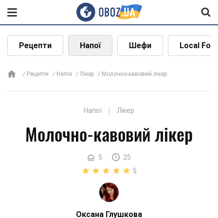
Рецепти
Напої
Шефи
Local Foo
Рецепти
Напої
Лікер
Молочно-кавовий лікер
Напої
Лікер
Молочно-кавовий лікер
5
25
5
Оксана Глушкова