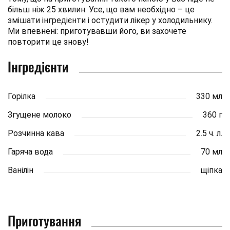
більш ніж 25 хвилин. Усе, що вам необхідно – це
змішати інгредієнти і остудити лікер у холодильнику.
Ми впевнені: приготувавши його, ви захочете
повторити це знову!
Інгредієнти
Горілка
330 мл
Згущене молоко
360 г
Розчинна кава
2.5 ч. л.
Гаряча вода
70 мл
Ванілін
щіпка
Приготування