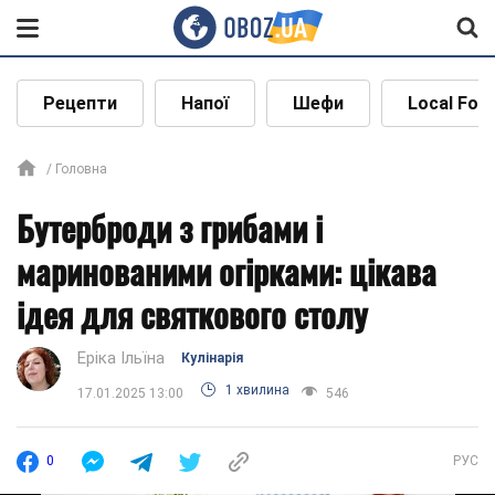
Рецепти
Напої
Шефи
Local Foo
Головна
Бутерброди з грибами і
маринованими огірками: цікава
ідея для святкового столу
Еріка Ільїна
Кулінарія
1 хвилина
17.01.2025 13:00
546
0
РУС