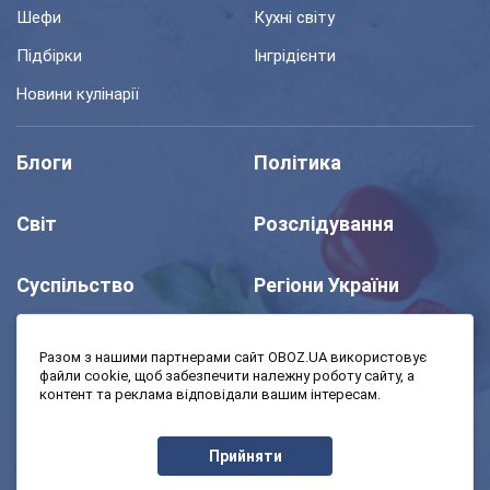
Шефи
Кухні світу
Підбірки
Інгрідієнти
Новини кулінарії
Блоги
Політика
Світ
Розслідування
Суспільство
Регіони України
Шоу
Спорт
Разом з нашими партнерами сайт OBOZ.UA використовує
файли cookie, щоб забезпечити належну роботу сайту, а
контент та реклама відповідали вашим інтересам.
Моя школа
Авто
Прийняти
MedOboz
Економіка