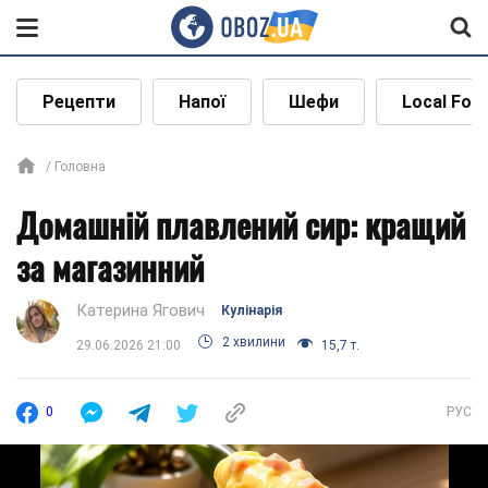
Рецепти
Напої
Шефи
Local Foo
Головна
Домашній плавлений сир: кращий
за магазинний
Катерина Ягович
Кулінарія
2 хвилини
29.06.2026 21:00
15,7 т.
0
РУС