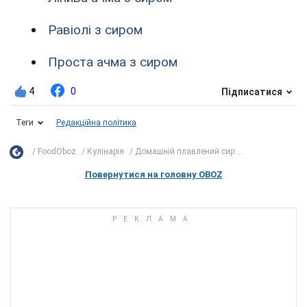
Равіолі з сиром
Проста ачма з сиром
4
0
Підписатися
Теги
Редакційна політика
FoodOboz
Кулінарія
Домашній плавлений сир:...
Повернутися на головну OBOZ