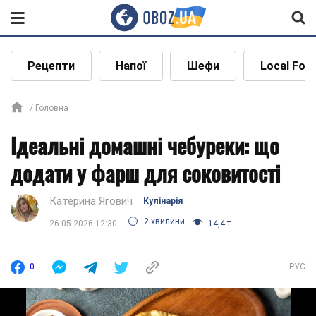
Рецепти
Напої
Шефи
Local Foo
Головна
Ідеальні домашні чебуреки: що
додати у фарш для соковитості
Катерина Ягович
Кулінарія
2 хвилини
26.05.2026 12:30
14,4 т.
0
РУС