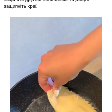
защипніть краї.