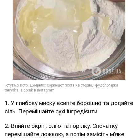
1. У глибоку миску всипте борошно та додайте
сіль. Перемішайте сухі інгредієнти.
2. Влийте окріп, олію та горілку. Спочатку
перемішайте ложкою, а потім замісіть м’яке