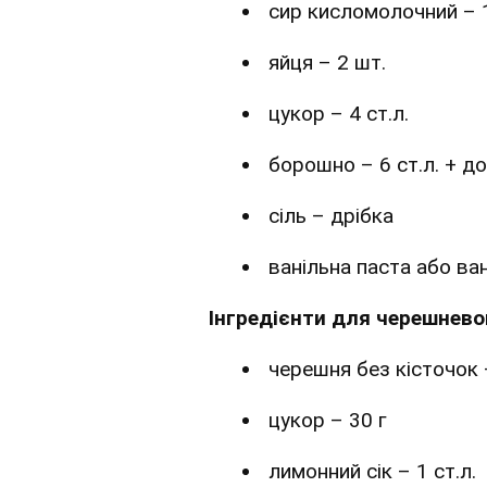
сир кисломолочний – 1
яйця – 2 шт.
цукор – 4 ст.л.
борошно – 6 ст.л. + 
сіль – дрібка
ванільна паста або ва
Інгредієнти для черешнево
черешня без кісточок 
цукор – 30 г
лимонний сік – 1 ст.л.