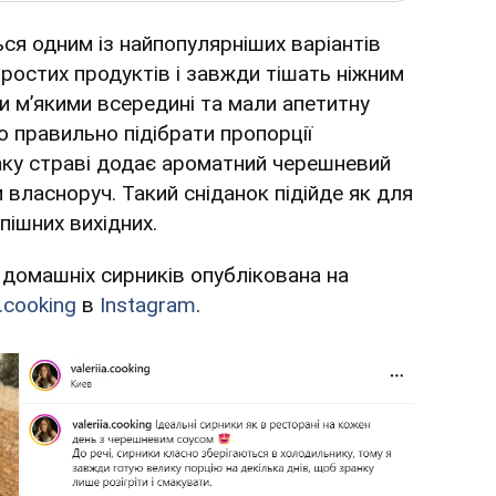
я одним із найпопулярніших варіантів
простих продуктів і завжди тішать ніжним
 м’якими всередині та мали апетитну
 правильно підібрати пропорції
маку страві додає ароматний черешневий
 власноруч. Такий сніданок підійде як для
спішних вихідних.
 домашніх сирників опублікована на
a.cooking
в
Instagram
.