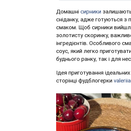
Домашні
сирники
залишаютьс
сніданку, адже готуються з 
смаком. Щоб сирники вийшли
золотисту скоринку, важливо
інгредієнтів. Особливого с
соус, який легко приготувати
буднього ранку, так і для не
Ідея приготування ідеальних
сторінці фудблогерки
valerii