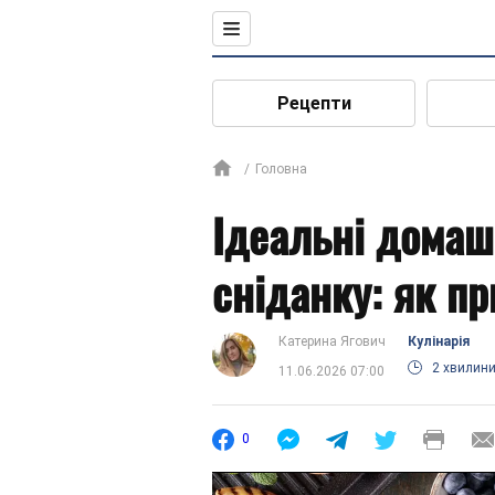
Рецепти
Головна
Ідеальні домаш
сніданку: як пр
Катерина Ягович
Кулінарія
2 хвилин
11.06.2026 07:00
0