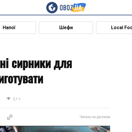
Напої
Шефи
Local Fo
ні сирники для
иготувати
и
2,1 т.
Читать на русском