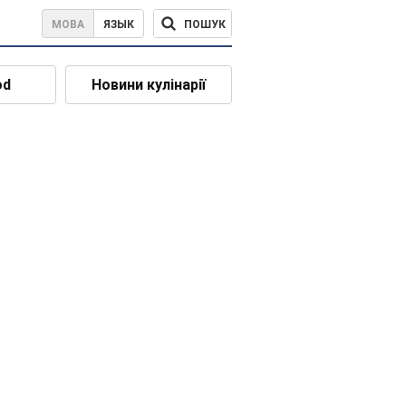
ПОШУК
МОВА
ЯЗЫК
od
Новини кулінарії