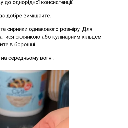
у до однорідної консистенції.
аз добре вимішайте.
те сирники однакового розміру. Для
атися склянкою або кулінарним кільцем.
йте в борошні.
у на середньому вогні.