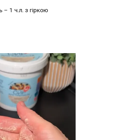
– 1 ч.л. з гіркою