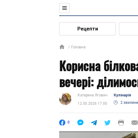
Рецепти
Головна
Корисна білков
вечері: ділимо
Катерина Ягович
Кулінарія
2 хвилин
12.05.2026 17:00
0