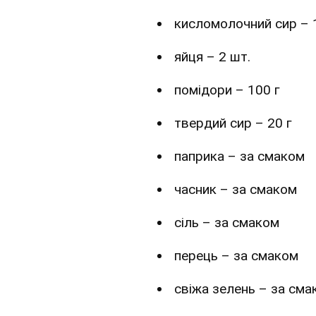
кисломолочний сир – 
яйця – 2 шт.
помідори – 100 г
твердий сир – 20 г
паприка – за смаком
часник – за смаком
сіль – за смаком
перець – за смаком
свіжа зелень – за сма