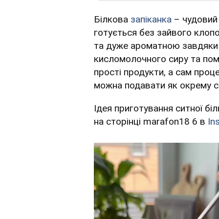
Білкова
запіканка
– чудовий 
готується без зайвого клоп
та дуже ароматною завдяки 
кисломолочного сиру та пом
прості продукти, а сам проце
можна подавати як окрему с
Ідея приготування ситної бі
на сторінці marafon18 6 в
In