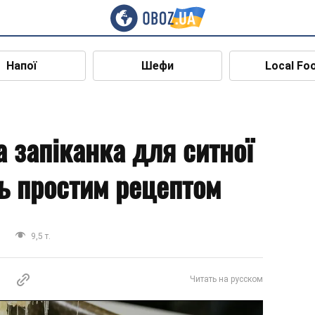
Напої
Шефи
Local Fo
а запіканка для ситної
сь простим рецептом
и
9,5 т.
Читать на русском