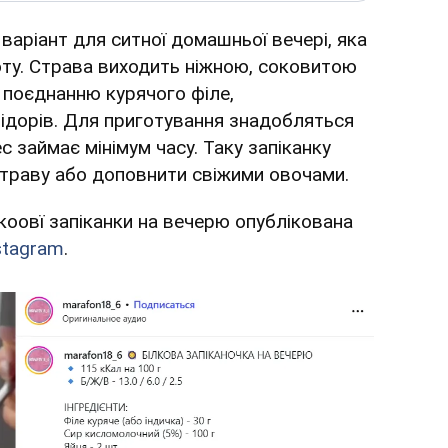
варіант для ситної домашньої вечері, яка
оту. Страва виходить ніжною, соковитою
поєднанню курячого філе,
ідорів. Для приготування знадобляться
с займає мінімум часу. Таку запіканку
траву або доповнити свіжими овочами.
лкоовї запіканки на вечерю опублікована
stagram
.