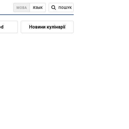
ПОШУК
МОВА
ЯЗЫК
od
Новини кулінарії