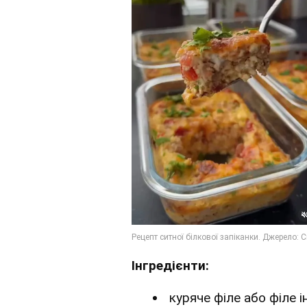
Інгредієнти:
куряче філе або філе і