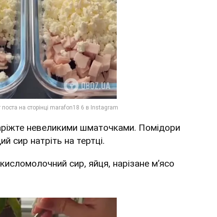
 наріжте невеликими шматочками. Помідори
ий сир натріть на тертці.
 кисломолочний сир, яйця, нарізане м’ясо