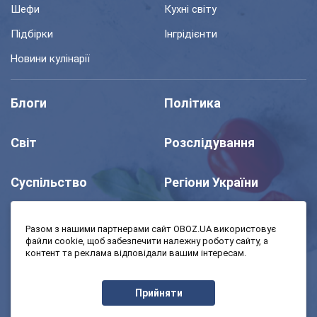
Шефи
Кухні світу
Підбірки
Інгрідієнти
Новини кулінарії
Блоги
Політика
Світ
Розслідування
Суспільство
Регіони України
Шоу
Спорт
Разом з нашими партнерами сайт OBOZ.UA використовує
файли cookie, щоб забезпечити належну роботу сайту, а
контент та реклама відповідали вашим інтересам.
Моя школа
Авто
Прийняти
MedOboz
Економіка