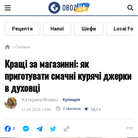
Рецепти
Напої
Шефи
Local Foo
Головна
Кращі за магазинні: як
приготувати смачні курячі джерки
в духовці
Катерина Ягович
Кулінарія
2 хвилини
21.06.2026 13:00
10,1 т.
0
РУС