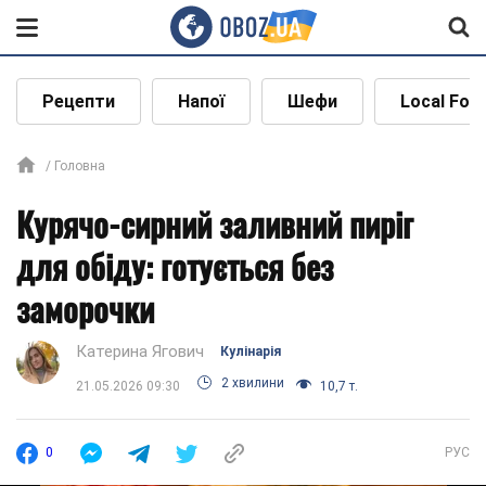
Рецепти
Напої
Шефи
Local Foo
Головна
Курячо-сирний заливний пиріг
для обіду: готується без
заморочки
Катерина Ягович
Кулінарія
2 хвилини
21.05.2026 09:30
10,7 т.
0
РУС