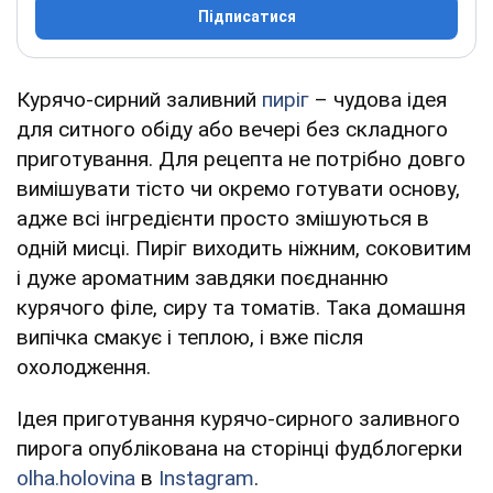
Підписатися
Курячо-сирний заливний
пиріг
– чудова ідея
для ситного обіду або вечері без складного
приготування. Для рецепта не потрібно довго
вимішувати тісто чи окремо готувати основу,
адже всі інгредієнти просто змішуються в
одній мисці. Пиріг виходить ніжним, соковитим
і дуже ароматним завдяки поєднанню
курячого філе, сиру та томатів. Така домашня
випічка смакує і теплою, і вже після
охолодження.
Ідея приготування курячо-сирного заливного
пирога опублікована на сторінці фудблогерки
olha.holovina
в
Instagram
.