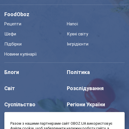
FoodOboz
Рецепти
Напої
Шефи
Кухні світу
Підбірки
Інгрідієнти
Новини кулінарії
Блоги
Політика
Світ
Розслідування
Суспільство
Регіони України
Шоу
Спорт
Разом з нашими партнерами сайт OBOZ.UA використовує
файли cookie, щоб забезпечити належну роботу сайту, а