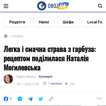
Рецепти
Напої
Шефи
Local Foo
Головна
Легка і смачна страва з гарбуза:
рецептом поділилася Наталія
Могилевська
Еріка Ільїна
Кулінарія
1 хвилина
28.11.2024 13:00
720
0
РУС