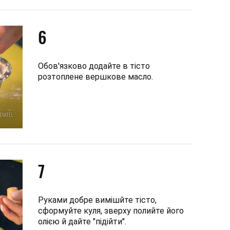
6
Обов'язково додайте в тісто
розтоплене вершкове масло.
7
Руками добре вимішйте тісто,
сформуйте куля, зверху полийте його
олією й дайте "підійти".