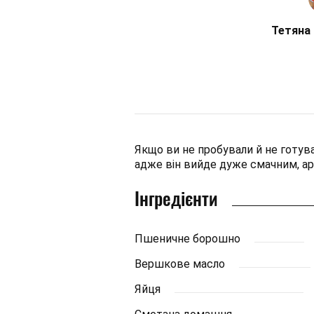
Тетяна
Якщо ви не пробували й не готува
адже він вийде дуже смачним, а
Інгредієнти
Пшеничне борошно
Вершкове масло
Яйця