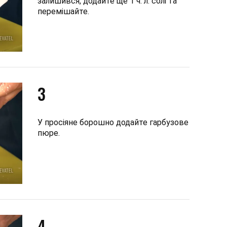
залишився, додайте ще 1 ч. л. солі та
перемішайте.
3
У просіяне борошно додайте гарбузове
пюре.
4