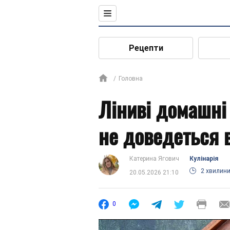
Рецепти
Головна
Ліниві домашні 
не доведеться 
Катерина Ягович
Кулінарія
2 хвилин
20.05.2026 21:10
0