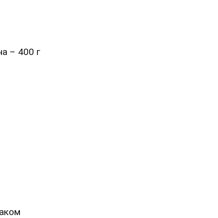
на – 400 г
маком