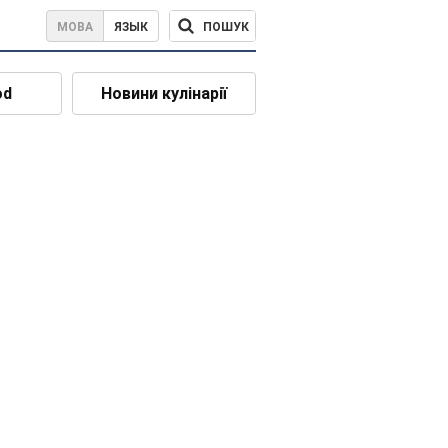
ПОШУК
МОВА
ЯЗЫК
od
Новини кулінарії