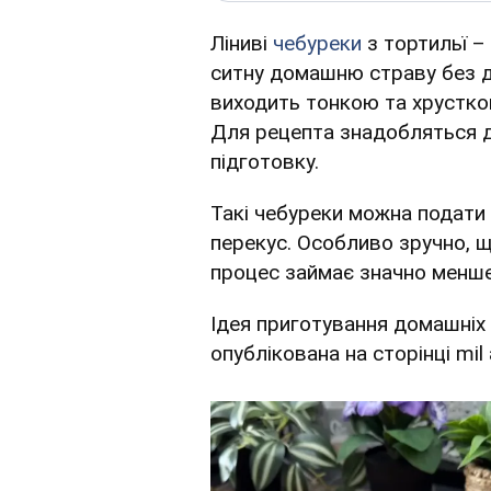
Ліниві
чебуреки
з тортильї –
ситну домашню страву без д
виходить тонкою та хрустко
Для рецепта знадобляться до
підготовку.
Такі чебуреки можна подати 
перекус. Особливо зручно, щ
процес займає значно менше 
Ідея приготування домашніх 
опублікована на сторінці mil a