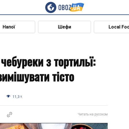
Напої
Шефи
Local Fo
чебуреки з тортильї:
вимішувати тісто
и
11,3 т.
Читать на русском