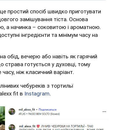
 це простий спосіб швидко приготувати
овгого замішування тіста. Основа
ю, а начинка – соковитою і ароматною.
ступні інгредієнти та мінімум часу на
на обід, вечерю або навіть як гарячий
о страва готується у духовці, тому
часу, ніж класичний варіант.
лінивих чебуреків з тортильї
lexx fit в
Instagram
.