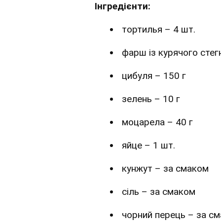
Інгредієнти:
тортилья – 4 шт.
фарш із курячого стег
цибуля – 150 г
зелень – 10 г
моцарела – 40 г
яйце – 1 шт.
кунжут – за смаком
сіль – за смаком
чорний перець – за с