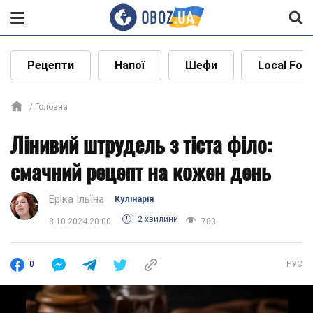
Рецепти
Напої
Шефи
Local Foo
Головна
Лінивий штрудель з тіста філо:
смачний рецепт на кожен день
Еріка Ільїна
Кулінарія
2 хвилини
8.10.2024 20:00
783
0
РУС