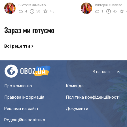
приготувати пісний штрудель на
лаваша. Випічка виходи
Вікторія Жмайло
Вікторія Жмайло
нашу рецептом. Вам знадобитися
смачною, а головне потр
4
50
4.5
1
45
мінімум компонентів і ...
часу. ...
Зараз ми готуємо
Всі рецепти
В начало
Про компанію
Команда
Правова інформація
Політика конфіденційності
Реклама на сайті
Документи
Редакційна політика