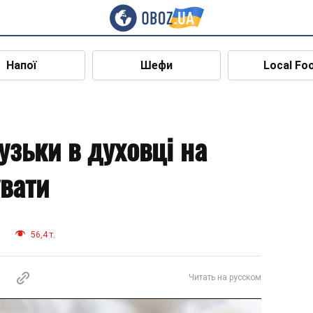
Напої
Шефи
Local Fo
узьки в духовці на
увати
и
56,4 т.
Читать на русском