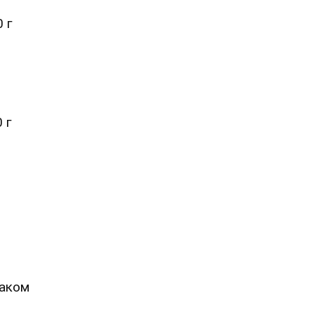
 г
 г
маком