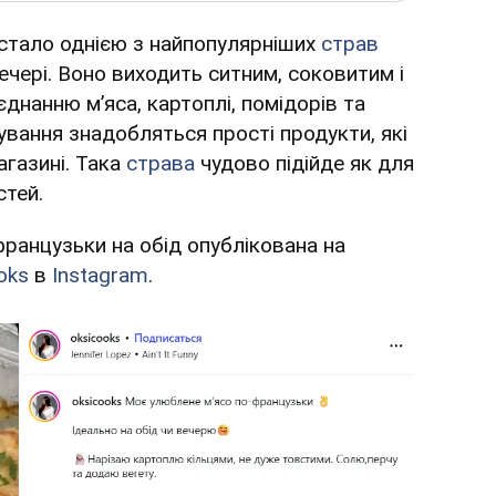
стало однією з найпопулярніших
страв
чері. Воно виходить ситним, соковитим і
нанню м’яса, картоплі, помідорів та
ування знадобляться прості продукти, які
агазині. Така
страва
чудово підійде як для
стей.
французьки на обід опублікована на
oks
в
Instagram
.