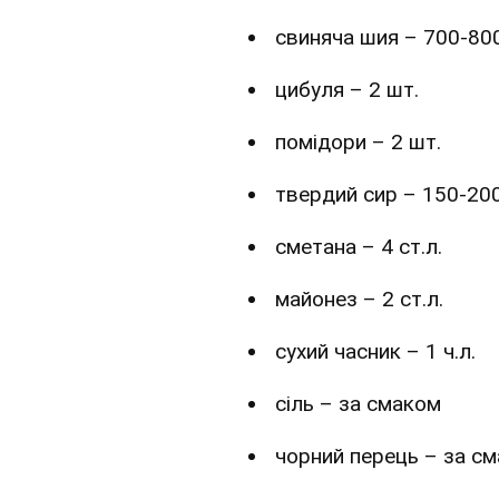
свиняча шия – 700-800
цибуля – 2 шт.
помідори – 2 шт.
твердий сир – 150-200
сметана – 4 ст.л.
майонез – 2 ст.л.
сухий часник – 1 ч.л.
сіль – за смаком
чорний перець – за с