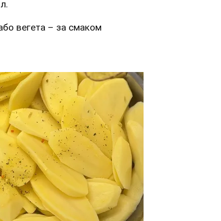
л.
або вегета – за смаком