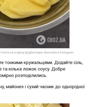
жте тонкими кружальцями. Додайте сіль,
і та кілька ложок соусу. Добре
номірно розподілились.
у, майонез і сухий часник до однорідної