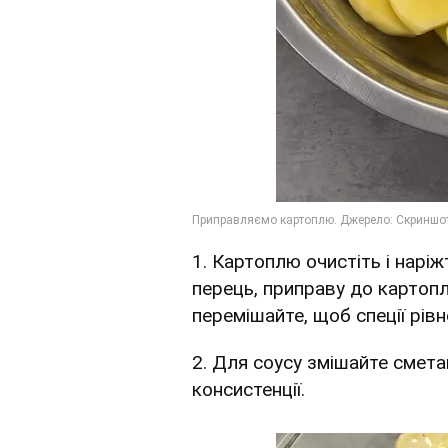
1. Картоплю очистіть і нарі
перець, приправу до картопл
перемішайте, щоб спеції рів
2. Для соусу змішайте сметан
консистенції.