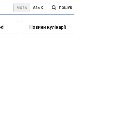
ПОШУК
МОВА
ЯЗЫК
od
Новини кулінарії