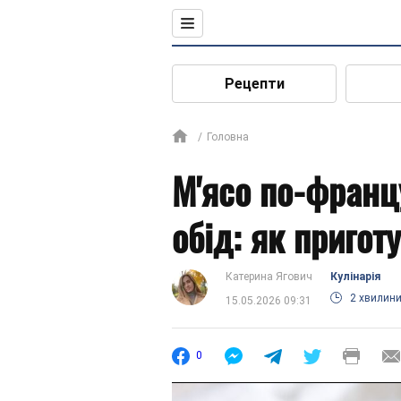
Рецепти
Головна
М'ясо по-франц
обід: як пригот
Катерина Ягович
Кулінарія
2 хвилин
15.05.2026 09:31
0