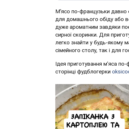
М’ясо по-французьки давно 
для домашнього обіду або ве
дуже ароматним завдяки поєд
сирної скоринки. Для пригот
легко знайти у будь-якому м
сімейного столу, так і для го
Ідея приготування м'яса по-
сторінці фудблогерки
oksico