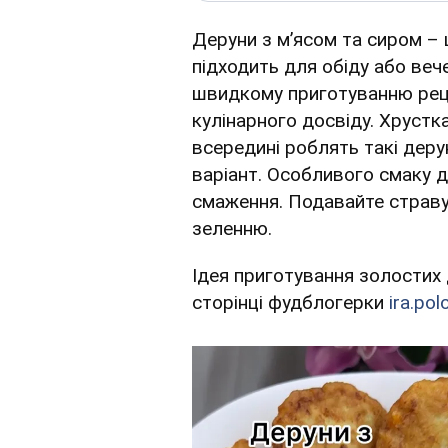
Деруни з м’ясом та сиром –
підходить для обіду або веч
швидкому приготуванню реце
кулінарного досвіду. Хрустк
всередині роблять такі деру
варіант. Особливого смаку д
смаження. Подавайте страву
зеленню.
Ідея приготування золостих 
сторінці фудблогерки
ira.pol