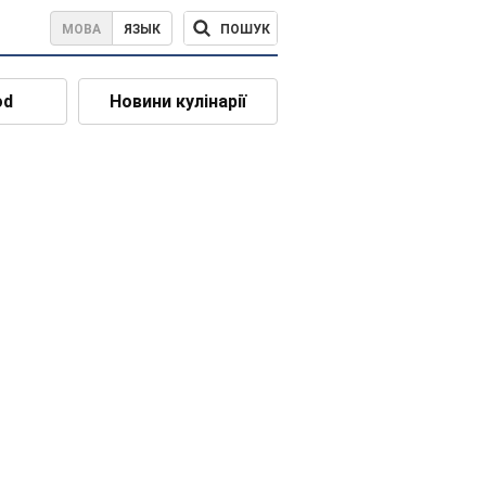
ПОШУК
МОВА
ЯЗЫК
od
Новини кулінарії