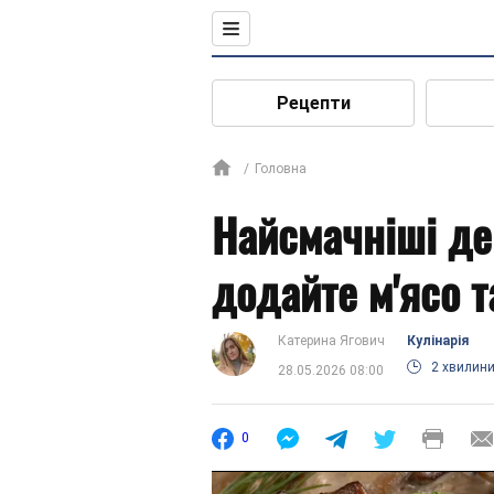
Рецепти
Головна
Найсмачніші де
додайте м'ясо т
Катерина Ягович
Кулінарія
2 хвилин
28.05.2026 08:00
0