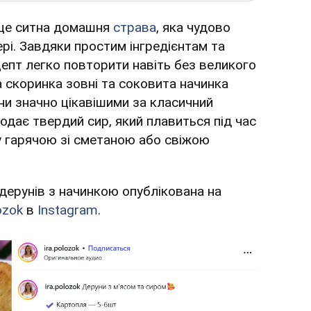
 це ситна домашня
страва
, яка чудово
ері. Завдяки простим інгредієнтам та
пт легко повторити навіть без великого
а скоринка зовні та соковита начинка
ни значно цікавішими за класичний
одає твердий сир, який плавиться під час
 гарячою зі сметаною або свіжою
дерунів з начинкою опублікована на
ozok
в
Instagram
.