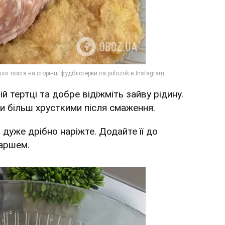
ій тертці та добре відіжміть зайву рідину.
 більш хрусткими після смаження.
 дуже дрібно наріжте. Додайте її до
фаршем.