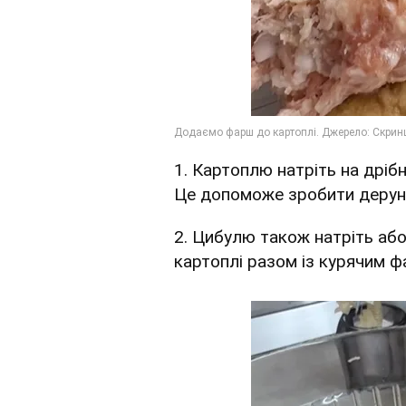
1. Картоплю натріть на дрібн
Це допоможе зробити деруни
2. Цибулю також натріть або
картоплі разом із курячим 