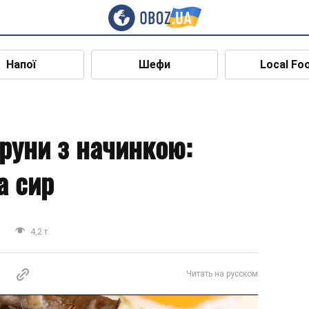
Напої
Шефи
Local Fo
руни з начинкою:
а сир
и
4,2 т.
Читать на русском