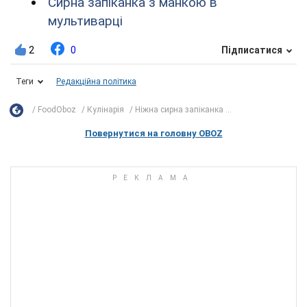
Сирна запіканка з манкою в
мультиварці
2
0
Підписатися
Теги
Редакційна політика
FoodOboz
Кулінарія
Ніжна сирна запіканка ...
Повернутися на головну OBOZ