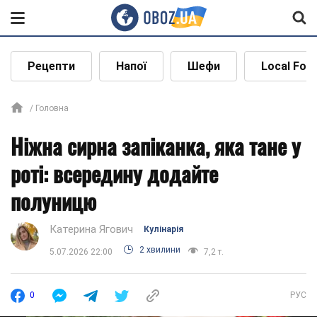
Рецепти
Напої
Шефи
Local Foo
Головна
Ніжна сирна запіканка, яка тане у
роті: всередину додайте
полуницю
Катерина Ягович
Кулінарія
2 хвилини
5.07.2026 22:00
7,2 т.
0
РУС