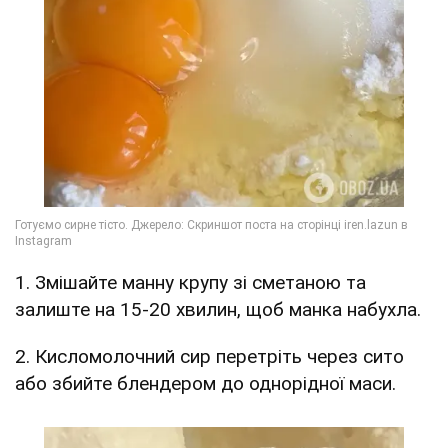
1. Змішайте манну крупу зі сметаною та
залиште на 15-20 хвилин, щоб манка набухла.
2. Кисломолочний сир перетріть через сито
або збийте блендером до однорідної маси.