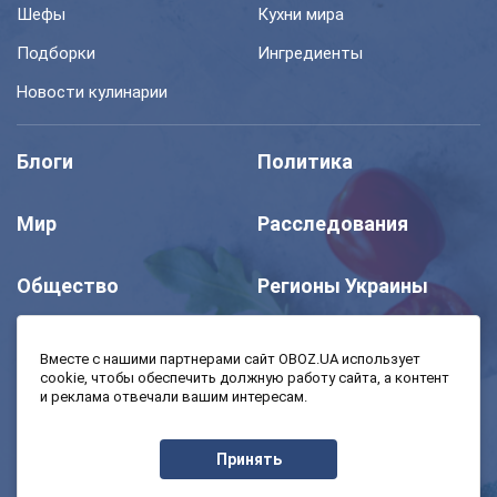
Шефы
Кухни мира
Подборки
Ингредиенты
Новости кулинарии
Блоги
Политика
Мир
Расследования
Общество
Регионы Украины
Шоу
Спорт
Вместе с нашими партнерами сайт OBOZ.UA использует
cookie, чтобы обеспечить должную работу сайта, а контент
и реклама отвечали вашим интересам.
Моя школа
Авто
Принять
MedOboz
Экономика