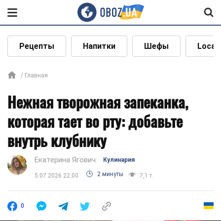
Рецепты
Напитки
Шефы
Local
Главная
Нежная творожная запеканка,
которая тает во рту: добавьте
внутрь клубнику
Екатерина Ягович
Кулинария
2 минуты
5.07.2026 22:00
7,1 т.
0