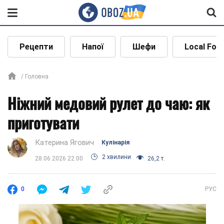
Рецепти
Напої
Шефи
Local Foo
Головна
Ніжний медовий рулет до чаю: як
приготувати
Катерина Ягович
Кулінарія
2 хвилини
28.06.2026 22:00
26,2 т.
0
РУС