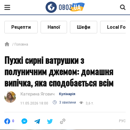
Рецепти
Напої
Шефи
Local Foo
Головна
Пухкі сирні ватрушки з
полуничним джемом: домашня
випічка, яка сподобається всім
Катерина Ягович
Кулінарія
3 хвилини
11.05.2026 18:00
3,6 т.
0
РУС