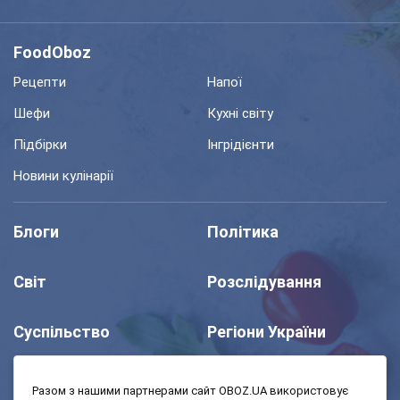
FoodOboz
Рецепти
Напої
Шефи
Кухні світу
Підбірки
Інгрідієнти
Новини кулінарії
Блоги
Політика
Світ
Розслідування
Суспільство
Регіони України
Шоу
Спорт
Разом з нашими партнерами сайт OBOZ.UA використовує