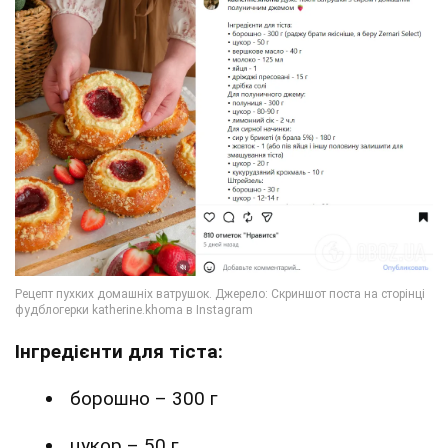
Інгредієнти для тіста:
борошно – 300 г
цукор – 50 г