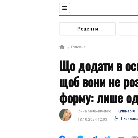
Рецепти
Головна
Що додати в ос
щоб вони не ро
форму: лише од
Ірина Мельниченко
Кулінарія
1 хвилин
18.10.2024 12:03