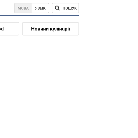
ПОШУК
МОВА
ЯЗЫК
od
Новини кулінарії