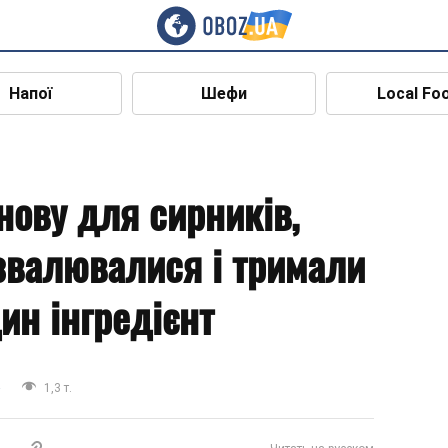
Напої
Шефи
Local Fo
нову для сирників,
звалювалися і тримали
ин інгредієнт
а
1,3 т.