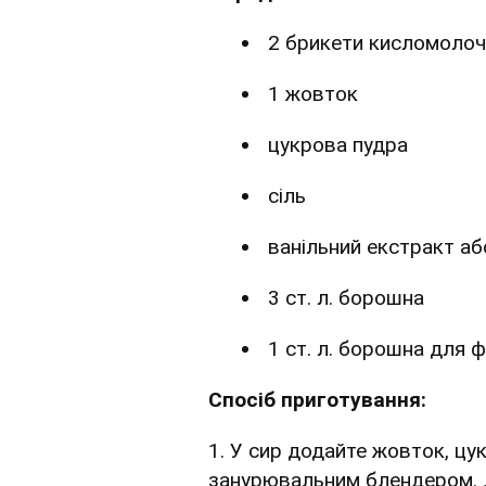
2 брикети кисломолоч
1 жовток
цукрова пудра
сіль
ванільний екстракт або
3 ст. л. борошна
1 ст. л. борошна для 
Спосіб приготування:
1. У сир додайте жовток, цук
занурювальним блендером. 